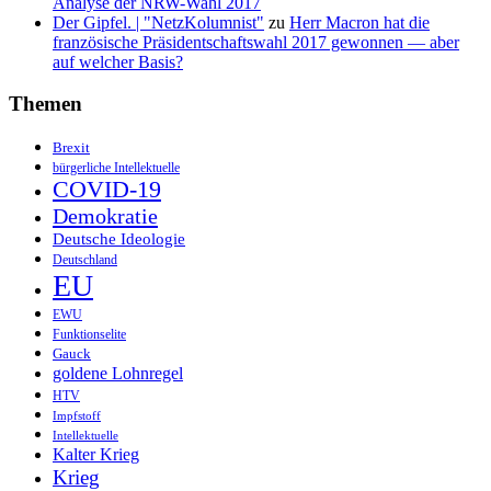
Analyse der NRW-Wahl 2017
Der Gipfel. | "NetzKolumnist"
zu
Herr Macron hat die
französische Präsidentschaftswahl 2017 gewonnen — aber
auf welcher Basis?
Themen
Brexit
bürgerliche Intellektuelle
COVID-19
Demokratie
Deutsche Ideologie
Deutschland
EU
EWU
Funktionselite
Gauck
goldene Lohnregel
HTV
Impfstoff
Intellektuelle
Kalter Krieg
Krieg