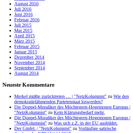
August 2016
Juli 2016
Juni 2016
Februar 2016
Juli 2015
Mai 2015
April 2015
März 2015
Februar 2015
Januar 2015
Dezember 2014
November 2014
September 2014
August 2014
Neueste Kommentare
Merkel müßte zurücktreten … | "NetzKolumnist"
zu
Wie den
demokratielähmenden Parteienstaat loswerden?
Die Doppel-Moraliker des Möchtegern-Hegemonen Europas |
"NetzKolumnist"
zu
Kein Klärungsbedarf mehr.
Die Doppel-Moraliker des Möchtegern-Hegemonen Europas |
"NetzKolumnist"
zu
Was sich z.Z. in der EU ausbildet.
Der Gipfel. | "NetzKolumnist"
zu
Vorläufige satirische