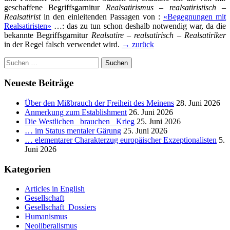
geschaffene Begriffsgarnitur
Realsatirismus – realsatiristisch –
Realsatirist
in den einleitenden Passagen von :
«Begegnungen mit
Realsatiristen»
…: das zu tun schon deshalb notwendig war, da die
bekannte Begriffsgarnitur
Realsatire – realsatirisch – Realsatiriker
in der Regel falsch verwendet wird.
→ zurück
Suchen
nach:
Neueste Beiträge
Über den Mißbrauch der Freiheit des Meinens
28. Juni 2026
Anmerkung zum Establishment
26. Juni 2026
Die Westlichen _brauchen_ Krieg
25. Juni 2026
… im Status mentaler Gärung
25. Juni 2026
… elementarer Charakterzug europäischer Exzeptionalisten
5.
Juni 2026
Kategorien
Articles in English
Gesellschaft
Gesellschaft_Dossiers
Humanismus
Neoliberalismus