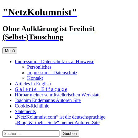
Zum
"NetzKolumnist"
Inhalt
springen
Ohne Aufklärung ist Freiheit
(Selbst-)Täuschung
Menü
Impressum _ Datenschutz u. a. Hinweise
Persönliches
Impressum _ Datenschutz
Kontakt
Articles in English
G a l e r i e _ E f f a ç a g e
Hörbar meiner schriftstellerischen Werkstatt
Joachim Endemanns Autoren-Site
Cookie-Richtlinie
Statements
„NetzKolumnist.com“ ist die deutschsprachige
„Blog_&_mehr_Seite“ meiner Autoren-Site
Suchen