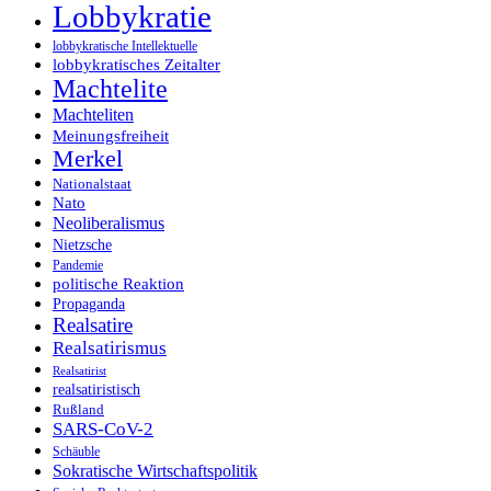
Lobbykratie
lobbykratische Intellektuelle
lobbykratisches Zeitalter
Machtelite
Machteliten
Meinungsfreiheit
Merkel
Nationalstaat
Nato
Neoliberalismus
Nietzsche
Pandemie
politische Reaktion
Propaganda
Realsatire
Realsatirismus
Realsatirist
realsatiristisch
Rußland
SARS-CoV-2
Schäuble
Sokratische Wirtschaftspolitik