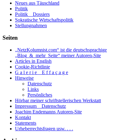
Neues aus Täuschland
Politik
Politik _ Dossiers
Sokratische Wirtschaftspolitik
Stellungnahmen
Seiten
„NetzKolumnist.com“ ist die deutschsprachige
„Blog_&_mehr_Seite“ meiner Autoren-Site
Articles in English
Cookie-Richtlinie
G a l e r i e _ E f f a ç a g e
Hinweise
Datenschutz
Links
Persönliches
Hörbar meiner schriftstellerischen Werkstatt
Impressum _ Datenschutz
Joachim Endemanns Autoren-Site
Kontakt
Statements
Urheberrechtsfragen usw. . . .