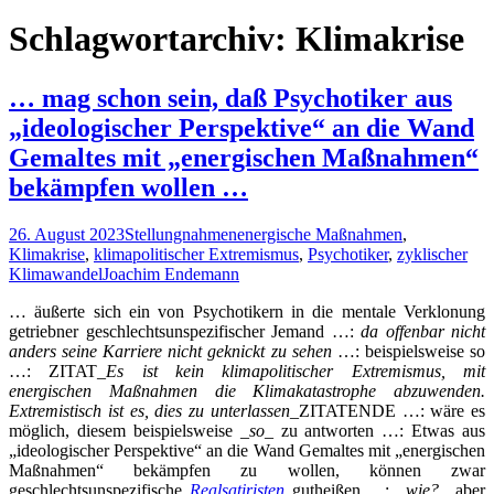
nach:
Schlagwortarchiv: Klimakrise
… mag schon sein, daß Psychotiker aus
„ideologischer Perspektive“ an die Wand
Gemaltes mit „energischen Maßnahmen“
bekämpfen wollen …
26. August 2023
Stellungnahmen
energische Maßnahmen
,
Klimakrise
,
klimapolitischer Extremismus
,
Psychotiker
,
zyklischer
Klimawandel
Joachim Endemann
… äußerte sich ein von Psychotikern in die mentale Verklonung
getriebner geschlechtsunspezifischer Jemand …:
da offenbar nicht
anders seine Karriere nicht geknickt zu sehen
…: beispielsweise so
…: ZITAT_
Es ist kein klimapolitischer Extremismus, mit
energischen Maßnahmen die Klimakatastrophe abzuwenden.
Extremistisch ist es, dies zu unterlassen
_ZITATENDE …: wäre es
möglich, diesem beispielsweise _
so
_ zu antworten
…: Etwas aus
„ideologischer Perspektive“ an die Wand Gemaltes mit „energischen
Maßnahmen“ bekämpfen zu wollen, können zwar
geschlechtsunspezifische
Realsatiristen
gutheißen …: _
wie?
_ aber