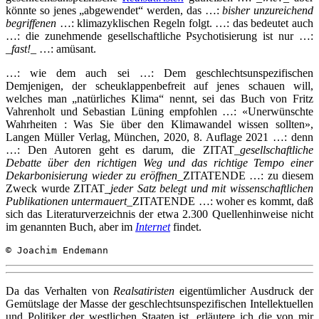
könnte so jenes „abgewendet“ werden, das …:
bisher unzureichend
begriffenen
…: klimazyklischen Regeln folgt. …: das bedeutet auch
…: die zunehmende gesellschaftliche Psychotisierung ist nur …:
_
fast!
_ …: amüsant.
…: wie dem auch sei …: Dem geschlechtsunspezifischen
Demjenigen, der scheuklappenbefreit auf jenes schauen will,
welches man „natürliches Klima“ nennt, sei das Buch von Fritz
Vahrenholt und Sebastian Lüning empfohlen …: «Unerwünschte
Wahrheiten : Was Sie über den Klimawandel wissen sollten»,
Langen Müller Verlag, München, 2020, 8. Auflage 2021 …: denn
…: Den Autoren geht es darum, die ZITAT_
gesellschaftliche
Debatte über den richtigen Weg und das richtige Tempo einer
Dekarbonisierung wieder zu eröffnen
_ZITATENDE …: zu diesem
Zweck wurde ZITAT_
jeder Satz belegt und mit wissenschaftlichen
Publikationen untermauert
_ZITATENDE …: woher es kommt, daß
sich das Literaturverzeichnis der etwa 2.300 Quellenhinweise nicht
im genannten Buch, aber im
Internet
findet.
© Joachim Endemann
Da das Verhalten von
Realsatiristen
eigentümlicher Ausdruck der
Gemütslage der Masse der geschlechtsunspezifischen Intellektuellen
und Politiker der westlichen Staaten ist, erläutere ich die von mir