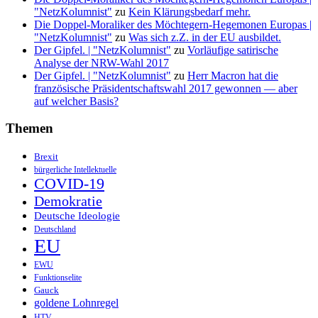
"NetzKolumnist"
zu
Kein Klärungsbedarf mehr.
Die Doppel-Moraliker des Möchtegern-Hegemonen Europas |
"NetzKolumnist"
zu
Was sich z.Z. in der EU ausbildet.
Der Gipfel. | "NetzKolumnist"
zu
Vorläufige satirische
Analyse der NRW-Wahl 2017
Der Gipfel. | "NetzKolumnist"
zu
Herr Macron hat die
französische Präsidentschaftswahl 2017 gewonnen — aber
auf welcher Basis?
Themen
Brexit
bürgerliche Intellektuelle
COVID-19
Demokratie
Deutsche Ideologie
Deutschland
EU
EWU
Funktionselite
Gauck
goldene Lohnregel
HTV