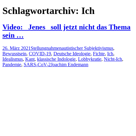
nach:
Schlagwortarchiv: Ich
Video: _Jenes_ soll jetzt nicht das Thema
sein …
26. März 2021
Stellungnahmen
autistischer Subjektivismus
,
Bewusstsein
,
COVID-19
,
Deutsche Ideologie
,
Fichte
,
Ich
,
Idealismus
,
Kant
,
klassische Indologie
,
Lobbykratie
,
Nicht-Ich
,
Pandemie
,
SARS-CoV-2
Joachim Endemann