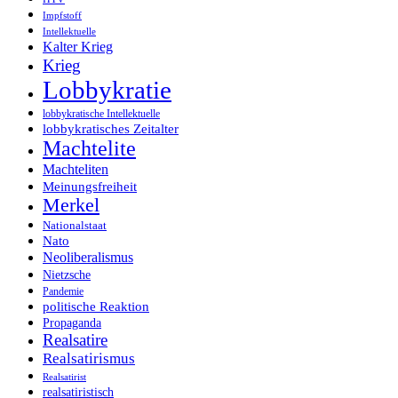
Impfstoff
Intellektuelle
Kalter Krieg
Krieg
Lobbykratie
lobbykratische Intellektuelle
lobbykratisches Zeitalter
Machtelite
Machteliten
Meinungsfreiheit
Merkel
Nationalstaat
Nato
Neoliberalismus
Nietzsche
Pandemie
politische Reaktion
Propaganda
Realsatire
Realsatirismus
Realsatirist
realsatiristisch