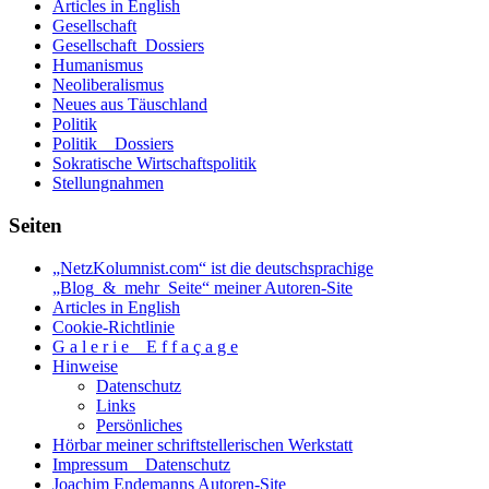
Articles in English
Gesellschaft
Gesellschaft_Dossiers
Humanismus
Neoliberalismus
Neues aus Täuschland
Politik
Politik _ Dossiers
Sokratische Wirtschaftspolitik
Stellungnahmen
Seiten
„NetzKolumnist.com“ ist die deutschsprachige
„Blog_&_mehr_Seite“ meiner Autoren-Site
Articles in English
Cookie-Richtlinie
G a l e r i e _ E f f a ç a g e
Hinweise
Datenschutz
Links
Persönliches
Hörbar meiner schriftstellerischen Werkstatt
Impressum _ Datenschutz
Joachim Endemanns Autoren-Site