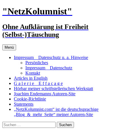
Zum
"NetzKolumnist"
Inhalt
springen
Ohne Aufklärung ist Freiheit
(Selbst-)Täuschung
Menü
Impressum _ Datenschutz u. a. Hinweise
Persönliches
Impressum _ Datenschutz
Kontakt
Articles in English
G a l e r i e _ E f f a ç a g e
Hörbar meiner schriftstellerischen Werkstatt
Joachim Endemanns Autoren-Site
Cookie-Richtlinie
Statements
„NetzKolumnist.com“ ist die deutschsprachige
„Blog_&_mehr_Seite“ meiner Autoren-Site
Suchen