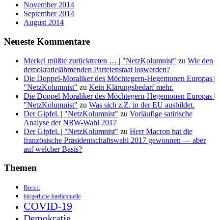
November 2014
September 2014
August 2014
Neueste Kommentare
Merkel müßte zurücktreten … | "NetzKolumnist"
zu
Wie den
demokratielähmenden Parteienstaat loswerden?
Die Doppel-Moraliker des Möchtegern-Hegemonen Europas |
"NetzKolumnist"
zu
Kein Klärungsbedarf mehr.
Die Doppel-Moraliker des Möchtegern-Hegemonen Europas |
"NetzKolumnist"
zu
Was sich z.Z. in der EU ausbildet.
Der Gipfel. | "NetzKolumnist"
zu
Vorläufige satirische
Analyse der NRW-Wahl 2017
Der Gipfel. | "NetzKolumnist"
zu
Herr Macron hat die
französische Präsidentschaftswahl 2017 gewonnen — aber
auf welcher Basis?
Themen
Brexit
bürgerliche Intellektuelle
COVID-19
Demokratie