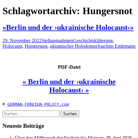
nach:
Schlagwortarchiv: Hungersnot
«Berlin und der ›ukrainische Holocaust‹»
29. November 2022
Stellungnahmen
Geschichtsklitterung
,
Holocaust
,
Hungersnot
,
ukrainischer Holodomor
Joachim Endemann
PDF-Datei
« Berlin und der ›ukrainische
Holocaust‹ »
© 
GERMAN-FOREIGN-POLICY.com
Suchen
nach:
Neueste Beiträge
Über den Mißbrauch der Freiheit des Meinens
28. Juni 2026