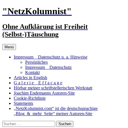
Zum
"NetzKolumnist"
Inhalt
springen
Ohne Aufklärung ist Freiheit
(Selbst-)Täuschung
Menü
Impressum _ Datenschutz u. a. Hinweise
Persönliches
Impressum _ Datenschutz
Kontakt
Articles in English
G a l e r i e _ E f f a ç a g e
Hörbar meiner schriftstellerischen Werkstatt
Joachim Endemanns Autoren-Site
Cookie-Richtlinie
Statements
„NetzKolumnist.com“ ist die deutschsprachige
„Blog_&_mehr_Seite“ meiner Autoren-Site
Suchen