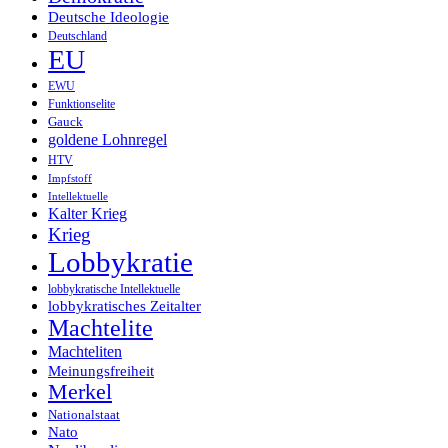
Deutsche Ideologie
Deutschland
EU
EWU
Funktionselite
Gauck
goldene Lohnregel
HTV
Impfstoff
Intellektuelle
Kalter Krieg
Krieg
Lobbykratie
lobbykratische Intellektuelle
lobbykratisches Zeitalter
Machtelite
Machteliten
Meinungsfreiheit
Merkel
Nationalstaat
Nato