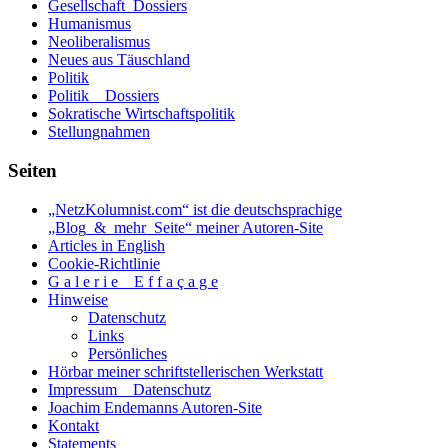
Gesellschaft_Dossiers
Humanismus
Neoliberalismus
Neues aus Täuschland
Politik
Politik _ Dossiers
Sokratische Wirtschaftspolitik
Stellungnahmen
Seiten
„NetzKolumnist.com“ ist die deutschsprachige
„Blog_&_mehr_Seite“ meiner Autoren-Site
Articles in English
Cookie-Richtlinie
G a l e r i e _ E f f a ç a g e
Hinweise
Datenschutz
Links
Persönliches
Hörbar meiner schriftstellerischen Werkstatt
Impressum _ Datenschutz
Joachim Endemanns Autoren-Site
Kontakt
Statements