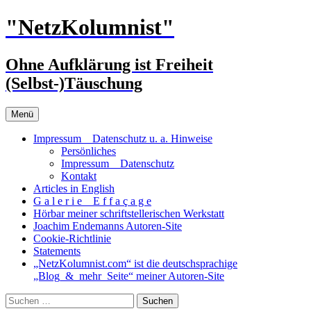
Zum
"NetzKolumnist"
Inhalt
springen
Ohne Aufklärung ist Freiheit
(Selbst-)Täuschung
Menü
Impressum _ Datenschutz u. a. Hinweise
Persönliches
Impressum _ Datenschutz
Kontakt
Articles in English
G a l e r i e _ E f f a ç a g e
Hörbar meiner schriftstellerischen Werkstatt
Joachim Endemanns Autoren-Site
Cookie-Richtlinie
Statements
„NetzKolumnist.com“ ist die deutschsprachige
„Blog_&_mehr_Seite“ meiner Autoren-Site
Suchen