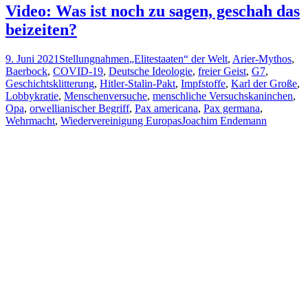
Video: Was ist noch zu sagen, geschah das
beizeiten?
9. Juni 2021
Stellungnahmen
„Elitestaaten“ der Welt
,
Arier-Mythos
,
Baerbock
,
COVID-19
,
Deutsche Ideologie
,
freier Geist
,
G7
,
Geschichtsklitterung
,
Hitler-Stalin-Pakt
,
Impfstoffe
,
Karl der Große
,
Lobbykratie
,
Menschenversuche
,
menschliche Versuchskaninchen
,
Opa
,
orwellianischer Begriff
,
Pax americana
,
Pax germana
,
Wehrmacht
,
Wiedervereinigung Europas
Joachim Endemann