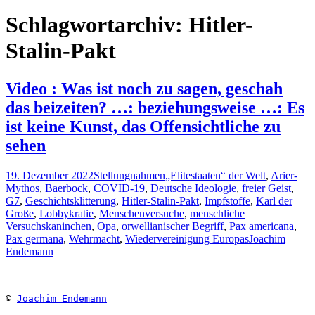
nach:
Schlagwortarchiv: Hitler-
Stalin-Pakt
Video : Was ist noch zu sagen, geschah
das beizeiten? …: beziehungsweise …: Es
ist keine Kunst, das Offensichtliche zu
sehen
19. Dezember 2022
Stellungnahmen
„Elitestaaten“ der Welt
,
Arier-
Mythos
,
Baerbock
,
COVID-19
,
Deutsche Ideologie
,
freier Geist
,
G7
,
Geschichtsklitterung
,
Hitler-Stalin-Pakt
,
Impfstoffe
,
Karl der
Große
,
Lobbykratie
,
Menschenversuche
,
menschliche
Versuchskaninchen
,
Opa
,
orwellianischer Begriff
,
Pax americana
,
Pax germana
,
Wehrmacht
,
Wiedervereinigung Europas
Joachim
Endemann
© 
Joachim Endemann