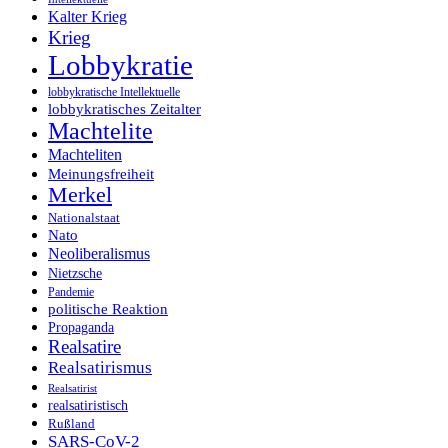
Kalter Krieg
Krieg
Lobbykratie
lobbykratische Intellektuelle
lobbykratisches Zeitalter
Machtelite
Machteliten
Meinungsfreiheit
Merkel
Nationalstaat
Nato
Neoliberalismus
Nietzsche
Pandemie
politische Reaktion
Propaganda
Realsatire
Realsatirismus
Realsatirist
realsatiristisch
Rußland
SARS-CoV-2