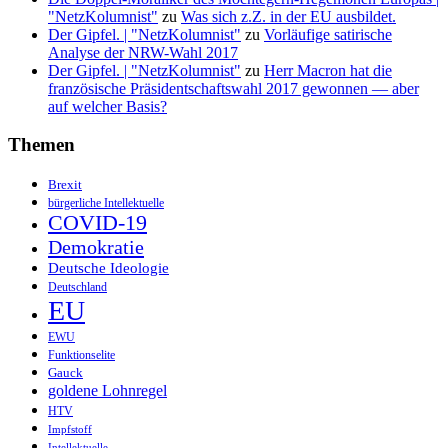
"NetzKolumnist"
zu
Was sich z.Z. in der EU ausbildet.
Der Gipfel. | "NetzKolumnist"
zu
Vorläufige satirische
Analyse der NRW-Wahl 2017
Der Gipfel. | "NetzKolumnist"
zu
Herr Macron hat die
französische Präsidentschaftswahl 2017 gewonnen — aber
auf welcher Basis?
Themen
Brexit
bürgerliche Intellektuelle
COVID-19
Demokratie
Deutsche Ideologie
Deutschland
EU
EWU
Funktionselite
Gauck
goldene Lohnregel
HTV
Impfstoff
Intellektuelle