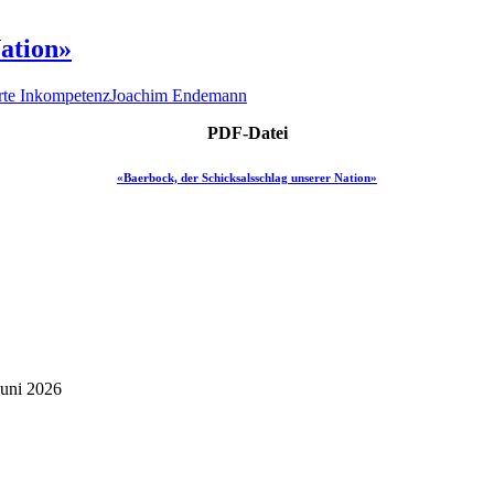
Nation»
erte Inkompetenz
Joachim Endemann
PDF-Datei
«Baerbock, der Schicksalsschlag unserer Nation»
Juni 2026