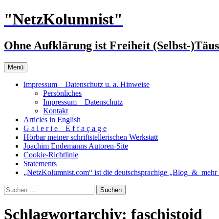
Zum
"NetzKolumnist"
Inhalt
springen
Ohne Aufklärung ist Freiheit (Selbst-)Täu
Menü
Impressum _ Datenschutz u. a. Hinweise
Persönliches
Impressum _ Datenschutz
Kontakt
Articles in English
G a l e r i e _ E f f a ç a g e
Hörbar meiner schriftstellerischen Werkstatt
Joachim Endemanns Autoren-Site
Cookie-Richtlinie
Statements
„NetzKolumnist.com“ ist die deutschsprachige „Blog_&_mehr_
Suchen
nach:
Schlagwortarchiv: faschistoid