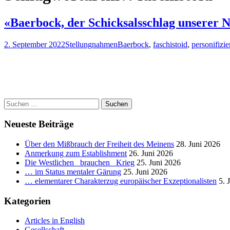
«Baerbock, der Schicksalsschlag unserer 
2. September 2022
Stellungnahmen
Baerbock
,
faschistoid
,
personifizi
Suchen
nach:
Neueste Beiträge
Über den Mißbrauch der Freiheit des Meinens
28. Juni 2026
Anmerkung zum Establishment
26. Juni 2026
Die Westlichen _brauchen_ Krieg
25. Juni 2026
… im Status mentaler Gärung
25. Juni 2026
… elementarer Charakterzug europäischer Exzeptionalisten
5. 
Kategorien
Articles in English
Gesellschaft