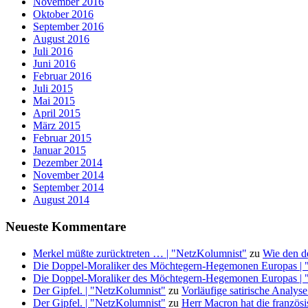
November 2016
Oktober 2016
September 2016
August 2016
Juli 2016
Juni 2016
Februar 2016
Juli 2015
Mai 2015
April 2015
März 2015
Februar 2015
Januar 2015
Dezember 2014
November 2014
September 2014
August 2014
Neueste Kommentare
Merkel müßte zurücktreten … | "NetzKolumnist"
zu
Wie den d
Die Doppel-Moraliker des Möchtegern-Hegemonen Europas | 
Die Doppel-Moraliker des Möchtegern-Hegemonen Europas | 
Der Gipfel. | "NetzKolumnist"
zu
Vorläufige satirische Anal
Der Gipfel. | "NetzKolumnist"
zu
Herr Macron hat die französ