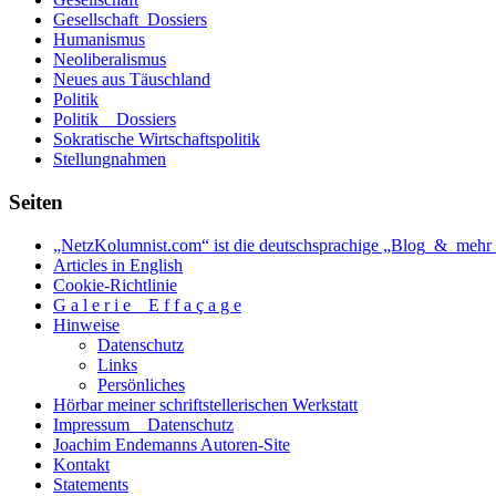
Gesellschaft_Dossiers
Humanismus
Neoliberalismus
Neues aus Täuschland
Politik
Politik _ Dossiers
Sokratische Wirtschaftspolitik
Stellungnahmen
Seiten
„NetzKolumnist.com“ ist die deutschsprachige „Blog_&_mehr_
Articles in English
Cookie-Richtlinie
G a l e r i e _ E f f a ç a g e
Hinweise
Datenschutz
Links
Persönliches
Hörbar meiner schriftstellerischen Werkstatt
Impressum _ Datenschutz
Joachim Endemanns Autoren-Site
Kontakt
Statements