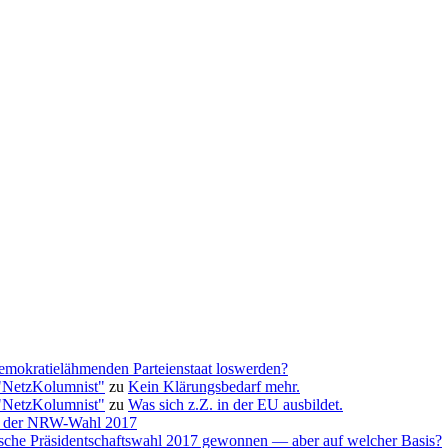
emokratielähmenden Parteienstaat loswerden?
"NetzKolumnist"
zu
Kein Klärungsbedarf mehr.
"NetzKolumnist"
zu
Was sich z.Z. in der EU ausbildet.
yse der NRW-Wahl 2017
ische Präsidentschaftswahl 2017 gewonnen — aber auf welcher Basis?