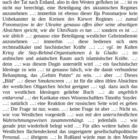
nach der Tat nach Estland, also in den Westen geflohen ist …: ist es
nicht nur berechtigt, eine Beteiligung des ukrainischen Regimes
anzunehmen …: immerhin ist ebenso dieser Ilja Ponomarjow kein
Unbekannter in den Kreisen des Kiewer Regimes …:
zumal
Ponomarjow in der Ukraine genauso offen über seine abseitigen
Absichten spricht, wie die UkroNazis es tun
…: sondern es ist …:
wie üblich
…: genauso eine Beteiligung westlicher Geheimdienste
anzunehmen …: immerhin …: diese bedienen sich stets
rechtsradikaler und faschistischer Kräfte …: …:
vgl. im Kalten
Krieg die Stay-Behind-Organisationen à la Gladio
…: im
arabischen und asiatischen Raum auch islamistischer Kräfte. …:
denn …: was diesem Dugin unterstellt wird …: ein faschistischer
Ideologe zu sein …: ist genauso falsch, wie die damit verbundene
Behauptung, das „Gehirn Putins“ zu sein. …: aber …: Dieses
„Bild“ …: dieser Smokescreen …: ist für die alten üblen Absichten
der westlichen Oligarchen höchst geeignet …: vgl. dazu auch das
von westlichen Ideologen geliebte Buch …:
da angeblich
entlarvend
…: der Karikatur eines Wissenschaftlers Timothy Snyder.
…: natürlich …: eine Reaktion der russischen Seite wird es geben
…: Die Frage ist nur, wann. …: keine Frage ist aber …: Nicht so,
wie von Westlichen vorgestellt …:
was mit den unterschiedlichen
Wahrnehmungsweisen zusammenhängt
. …: jedenfalls …: wie
gerade jetzt wiederholt belegt wird …: Für alles weitere haben die
Westlichen flächendeckend das ungeeignete gesellschaftspolitische
Personal. …: übrigens …: In Rußland würde man in den Medien