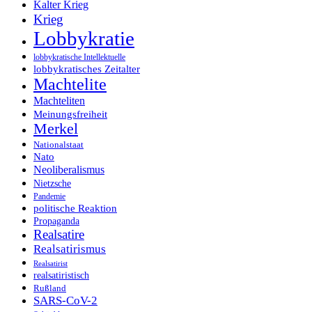
Kalter Krieg
Krieg
Lobbykratie
lobbykratische Intellektuelle
lobbykratisches Zeitalter
Machtelite
Machteliten
Meinungsfreiheit
Merkel
Nationalstaat
Nato
Neoliberalismus
Nietzsche
Pandemie
politische Reaktion
Propaganda
Realsatire
Realsatirismus
Realsatirist
realsatiristisch
Rußland
SARS-CoV-2