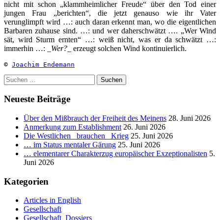
nicht mit schon „klammheimlicher Freude“ über den Tod einer
jungen Frau „berichten“, die jetzt genauso wie ihr Vater
verunglimpft wird …: auch daran erkennt man, wo die eigentlichen
Barbaren zuhause sind. …: und wer daherschwätzt …. „Wer Wind
sät, wird Sturm ernten“ …: weiß nicht, was er da schwätzt …:
immerhin …: _
Wer?
_ erzeugt solchen Wind kontinuierlich.
© 
Joachim Endemann
Suchen
nach:
Neueste Beiträge
Über den Mißbrauch der Freiheit des Meinens
28. Juni 2026
Anmerkung zum Establishment
26. Juni 2026
Die Westlichen _brauchen_ Krieg
25. Juni 2026
… im Status mentaler Gärung
25. Juni 2026
… elementarer Charakterzug europäischer Exzeptionalisten
5.
Juni 2026
Kategorien
Articles in English
Gesellschaft
Gesellschaft_Dossiers