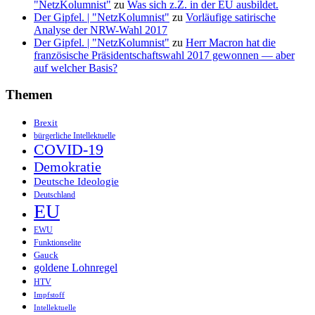
"NetzKolumnist"
zu
Was sich z.Z. in der EU ausbildet.
Der Gipfel. | "NetzKolumnist"
zu
Vorläufige satirische
Analyse der NRW-Wahl 2017
Der Gipfel. | "NetzKolumnist"
zu
Herr Macron hat die
französische Präsidentschaftswahl 2017 gewonnen — aber
auf welcher Basis?
Themen
Brexit
bürgerliche Intellektuelle
COVID-19
Demokratie
Deutsche Ideologie
Deutschland
EU
EWU
Funktionselite
Gauck
goldene Lohnregel
HTV
Impfstoff
Intellektuelle