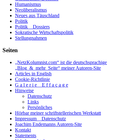
Humanismus
Neoliberalismus
Neues aus Täuschland
Politik
Politik _ Dossiers
Sokratische Wirtschaftspolitik
Stellungnahmen
Seiten
„NetzKolumnist.com“ ist die deutschsprachige
„Blog_&_mehr_Seite“ meiner Autoren-Site
Articles in English
Cookie-Richtlinie
G a l e r i e _ E f f a ç a g e
Hinweise
Datenschutz
Links
Persönliches
Hörbar meiner schriftstellerischen Werkstatt
Impressum _ Datenschutz
Joachim Endemanns Autoren-Site
Kontakt
Statements