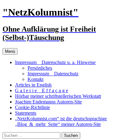
Zum
"NetzKolumnist"
Inhalt
springen
Ohne Aufklärung ist Freiheit
(Selbst-)Täuschung
Menü
Impressum _ Datenschutz u. a. Hinweise
Persönliches
Impressum _ Datenschutz
Kontakt
Articles in English
G a l e r i e _ E f f a ç a g e
Hörbar meiner schriftstellerischen Werkstatt
Joachim Endemanns Autoren-Site
Cookie-Richtlinie
Statements
„NetzKolumnist.com“ ist die deutschsprachige
„Blog_&_mehr_Seite“ meiner Autoren-Site
Suchen