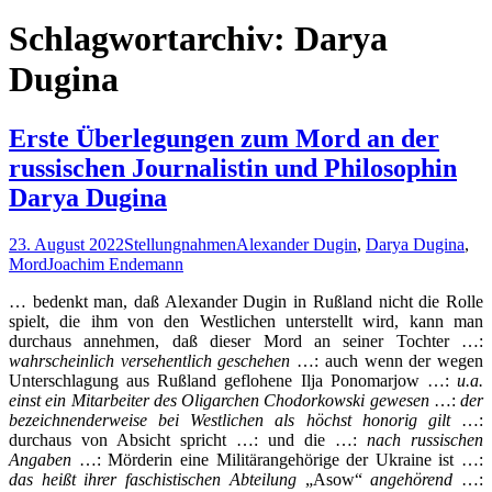
nach:
Schlagwortarchiv: Darya
Dugina
Erste Überlegungen zum Mord an der
russischen Journalistin und Philosophin
Darya Dugina
23. August 2022
Stellungnahmen
Alexander Dugin
,
Darya Dugina
,
Mord
Joachim Endemann
… bedenkt man, daß Alexander Dugin in Rußland nicht die Rolle
spielt, die ihm von den Westlichen unterstellt wird, kann man
durchaus annehmen, daß dieser Mord an seiner Tochter …:
wahrscheinlich versehentlich geschehen
…: auch wenn der wegen
Unterschlagung aus Rußland geflohene Ilja Ponomarjow …:
u.a.
einst ein Mitarbeiter des Oligarchen Chodorkowski gewesen
…:
der
bezeichnenderweise bei Westlichen als höchst honorig gilt
…:
durchaus von Absicht spricht …: und die …:
nach russischen
Angaben
…: Mörderin eine Militärangehörige der Ukraine ist …:
das heißt ihrer faschistischen Abteilung
„Asow“
angehörend
…: