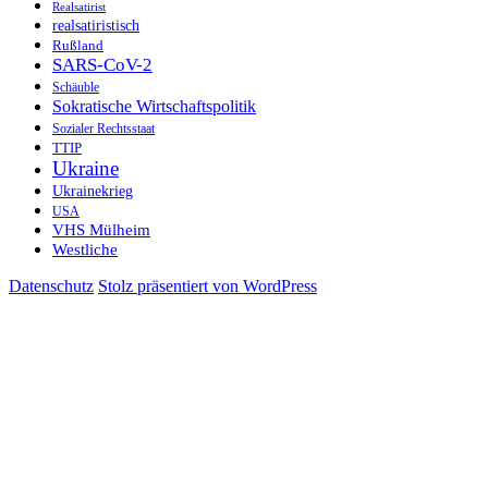
Realsatirist
realsatiristisch
Rußland
SARS-CoV-2
Schäuble
Sokratische Wirtschaftspolitik
Sozialer Rechtsstaat
TTIP
Ukraine
Ukrainekrieg
USA
VHS Mülheim
Westliche
Datenschutz
Stolz präsentiert von WordPress