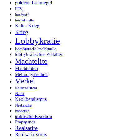
goldene Lohnregel
HTV
Impfstoff
Intellektuelle
Kalter Krieg
Krieg
Lobbykratie
lobbykratische Intellektuelle
lobbykratisches Zeitalter
Machtelite
Machteliten
Meinungsfreiheit
Merkel
Nationalstaat
Nato
Neoliberalismus
Nietzsche
Pandemie
politische Reaktion
Propaganda
Realsatire
Realsatirismus