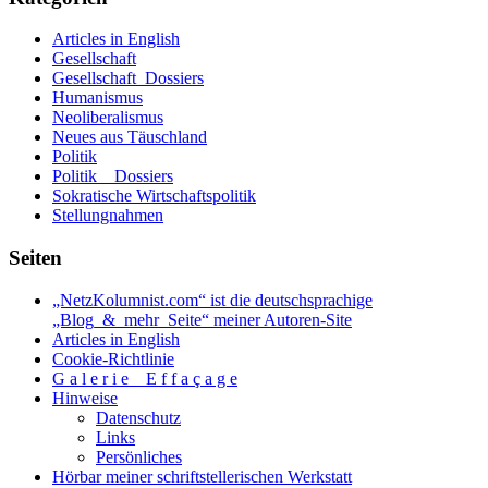
Articles in English
Gesellschaft
Gesellschaft_Dossiers
Humanismus
Neoliberalismus
Neues aus Täuschland
Politik
Politik _ Dossiers
Sokratische Wirtschaftspolitik
Stellungnahmen
Seiten
„NetzKolumnist.com“ ist die deutschsprachige
„Blog_&_mehr_Seite“ meiner Autoren-Site
Articles in English
Cookie-Richtlinie
G a l e r i e _ E f f a ç a g e
Hinweise
Datenschutz
Links
Persönliches
Hörbar meiner schriftstellerischen Werkstatt