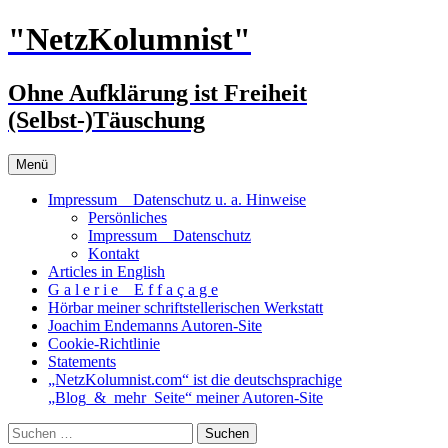
Zum
"NetzKolumnist"
Inhalt
springen
Ohne Aufklärung ist Freiheit
(Selbst-)Täuschung
Menü
Impressum _ Datenschutz u. a. Hinweise
Persönliches
Impressum _ Datenschutz
Kontakt
Articles in English
G a l e r i e _ E f f a ç a g e
Hörbar meiner schriftstellerischen Werkstatt
Joachim Endemanns Autoren-Site
Cookie-Richtlinie
Statements
„NetzKolumnist.com“ ist die deutschsprachige
„Blog_&_mehr_Seite“ meiner Autoren-Site
Suchen