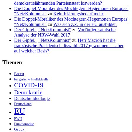
demokratielähmenden Parteienstaat loswerden?
Die Doppel-Moraliker des Möchtegern-Hegemonen Europas |
"NetzKolumnist"
zu
Kein Klärungsbedarf mehr.
Die Doppel-Moraliker des Möchtegern-Hegemonen Europas |
"NetzKolumnist"
zu
Was sich z.Z. in der EU ausbildet.
Der Gipfel. | "NetzKolumnist"
zu
Vorläufige satirische
Analyse der NRW-Wahl 2017
Der Gipfel. | "NetzKolumnist"
zu
Herr Macron hat die
französische Präsidentschaftswahl 2017 gewonnen — aber
auf welcher Basis?
Themen
Brexit
bürgerliche Intellektuelle
COVID-19
Demokratie
Deutsche Ideologie
Deutschland
EU
EWU
Funktionselite
Gauck