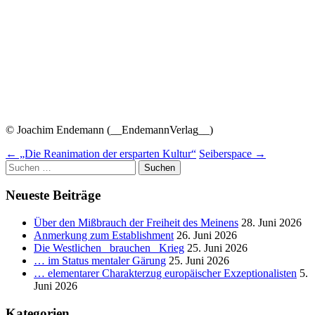
© Joachim Endemann (__EndemannVerlag__)
Beitragsnavigation
←
„Die Reanimation der ersparten Kultur“
Seiberspace
→
Suchen
nach:
Neueste Beiträge
Über den Mißbrauch der Freiheit des Meinens
28. Juni 2026
Anmerkung zum Establishment
26. Juni 2026
Die Westlichen _brauchen_ Krieg
25. Juni 2026
… im Status mentaler Gärung
25. Juni 2026
… elementarer Charakterzug europäischer Exzeptionalisten
5.
Juni 2026
Kategorien