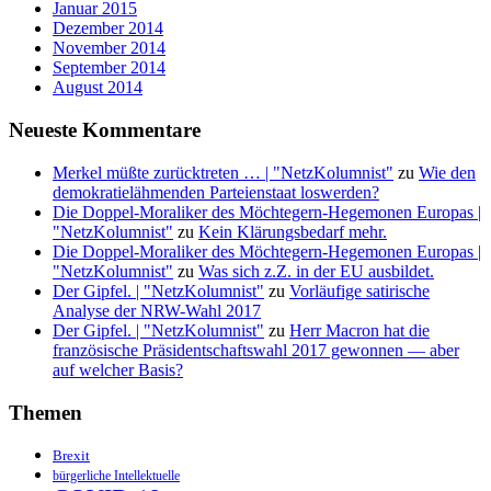
Januar 2015
Dezember 2014
November 2014
September 2014
August 2014
Neueste Kommentare
Merkel müßte zurücktreten … | "NetzKolumnist"
zu
Wie den
demokratielähmenden Parteienstaat loswerden?
Die Doppel-Moraliker des Möchtegern-Hegemonen Europas |
"NetzKolumnist"
zu
Kein Klärungsbedarf mehr.
Die Doppel-Moraliker des Möchtegern-Hegemonen Europas |
"NetzKolumnist"
zu
Was sich z.Z. in der EU ausbildet.
Der Gipfel. | "NetzKolumnist"
zu
Vorläufige satirische
Analyse der NRW-Wahl 2017
Der Gipfel. | "NetzKolumnist"
zu
Herr Macron hat die
französische Präsidentschaftswahl 2017 gewonnen — aber
auf welcher Basis?
Themen
Brexit
bürgerliche Intellektuelle