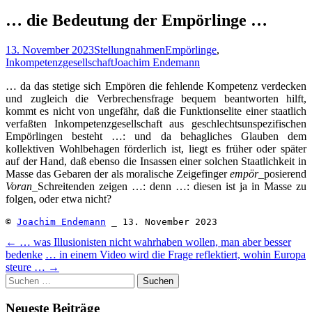
nach:
… die Bedeutung der Empörlinge …
13. November 2023
Stellungnahmen
Empörlinge
,
Inkompetenzgesellschaft
Joachim Endemann
… da das stetige sich Empören die fehlende Kompetenz verdecken
und zugleich die Verbrechensfrage bequem beantworten hilft,
kommt es nicht von ungefähr, daß die Funktionselite einer staatlich
verfaßten Inkompetenzgesellschaft aus geschlechtsunspezifischen
Empörlingen besteht …: und da behagliches Glauben dem
kollektiven Wohlbehagen förderlich ist, liegt es früher oder später
auf der Hand, daß ebenso die Insassen einer solchen Staatlichkeit in
Masse das Gebaren der als moralische Zeigefinger
empör
_posierend
Voran
_Schreitenden zeigen …: denn …: diesen ist ja in Masse zu
folgen, oder etwa nicht?
© 
Joachim Endemann
 _ 13. November 2023
Beitragsnavigation
←
… was Illusionisten nicht wahrhaben wollen, man aber besser
bedenke
… in einem Video wird die Frage reflektiert, wohin Europa
steure …
→
Suchen
nach:
Neueste Beiträge