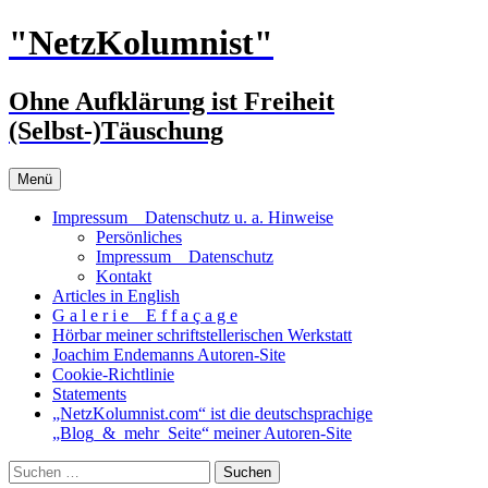
Zum
"NetzKolumnist"
Inhalt
springen
Ohne Aufklärung ist Freiheit
(Selbst-)Täuschung
Menü
Impressum _ Datenschutz u. a. Hinweise
Persönliches
Impressum _ Datenschutz
Kontakt
Articles in English
G a l e r i e _ E f f a ç a g e
Hörbar meiner schriftstellerischen Werkstatt
Joachim Endemanns Autoren-Site
Cookie-Richtlinie
Statements
„NetzKolumnist.com“ ist die deutschsprachige
„Blog_&_mehr_Seite“ meiner Autoren-Site
Suchen