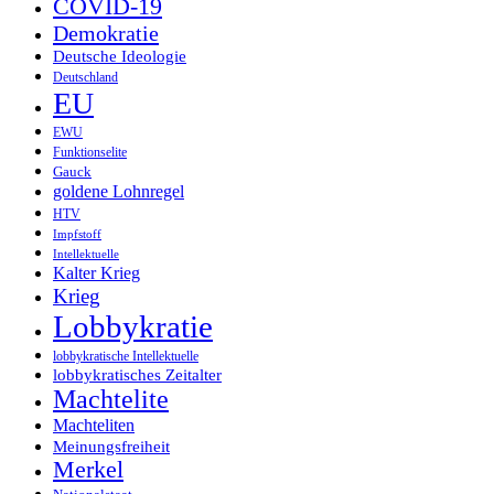
COVID-19
Demokratie
Deutsche Ideologie
Deutschland
EU
EWU
Funktionselite
Gauck
goldene Lohnregel
HTV
Impfstoff
Intellektuelle
Kalter Krieg
Krieg
Lobbykratie
lobbykratische Intellektuelle
lobbykratisches Zeitalter
Machtelite
Machteliten
Meinungsfreiheit
Merkel