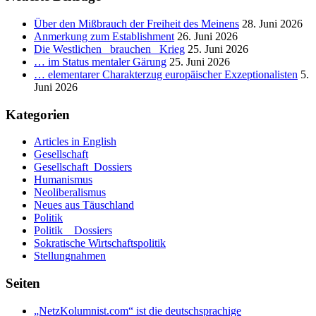
Über den Mißbrauch der Freiheit des Meinens
28. Juni 2026
Anmerkung zum Establishment
26. Juni 2026
Die Westlichen _brauchen_ Krieg
25. Juni 2026
… im Status mentaler Gärung
25. Juni 2026
… elementarer Charakterzug europäischer Exzeptionalisten
5.
Juni 2026
Kategorien
Articles in English
Gesellschaft
Gesellschaft_Dossiers
Humanismus
Neoliberalismus
Neues aus Täuschland
Politik
Politik _ Dossiers
Sokratische Wirtschaftspolitik
Stellungnahmen
Seiten
„NetzKolumnist.com“ ist die deutschsprachige