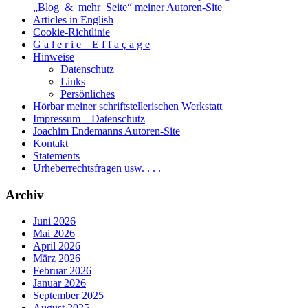
„Blog_&_mehr_Seite“ meiner Autoren-Site
Articles in English
Cookie-Richtlinie
G a l e r i e _ E f f a ç a g e
Hinweise
Datenschutz
Links
Persönliches
Hörbar meiner schriftstellerischen Werkstatt
Impressum _ Datenschutz
Joachim Endemanns Autoren-Site
Kontakt
Statements
Urheberrechtsfragen usw. . . .
Archiv
Juni 2026
Mai 2026
April 2026
März 2026
Februar 2026
Januar 2026
September 2025
August 2025