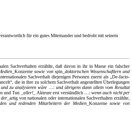
t verantwortlich für ein gutes Miteinander und bedroht mit seinem
nalen Sachverhalten erzählte, daß davon in ihr in Masse ein falscher
Medien
_Konzerne
sowie von
spin_
doktorischen Wissenschaftlern und
ernationalen Sachverhalt diejenigen Personen zuerst als „De-facto-
ncelt“, die in ihre zu solchem Sachverhalt angestellten Überlegungen
 und zu analysieren
wäre
…:
und übrigens dann allein vom Resultat
en und Tun _
aller!
_ Akteure erst verständlich …:
wenn auch nicht per
g
der
_artig von nationalen oder internationalen Sachverhalten erzählte,
enden und redenden Mitarbeitern der Medien
_Konzerne
sowie von