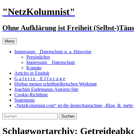
Zum
"NetzKolumnist"
Inhalt
springen
Ohne Aufklärung ist Freiheit (Selbst-)Täu
Menü
Impressum _ Datenschutz u. a. Hinweise
Persönliches
Impressum _ Datenschutz
Kontakt
Articles in English
G a l e r i e _ E f f a ç a g e
Hörbar meiner schriftstellerischen Werkstatt
Joachim Endemanns Autoren-Site
Cookie-Richtlinie
Statements
„NetzKolumnist.com“ ist die deutschsprachige „Blog_&_mehr_
Suchen
nach:
Schlagwortarchiv: Getreideab