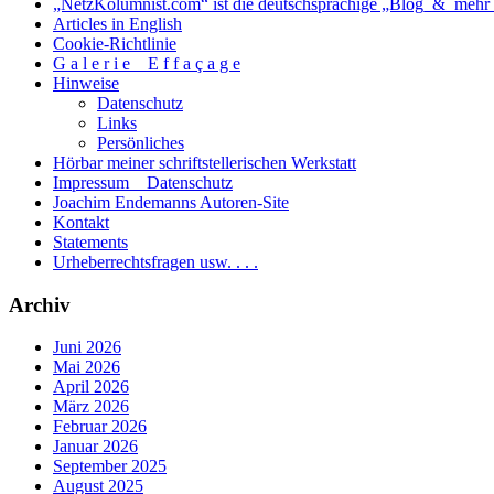
„NetzKolumnist.com“ ist die deutschsprachige „Blog_&_mehr_
Articles in English
Cookie-Richtlinie
G a l e r i e _ E f f a ç a g e
Hinweise
Datenschutz
Links
Persönliches
Hörbar meiner schriftstellerischen Werkstatt
Impressum _ Datenschutz
Joachim Endemanns Autoren-Site
Kontakt
Statements
Urheberrechtsfragen usw. . . .
Archiv
Juni 2026
Mai 2026
April 2026
März 2026
Februar 2026
Januar 2026
September 2025
August 2025