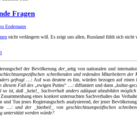
ende Fragen
ino Endemann
mmen
nicht verlängern will. Es zeigt uns allen, Russland fühlt sich nich
3
gierungschef der Bevölkerung
der
_artig von nationalen und internatio
chlechtsunspezifischen schreibenden und redenden Mitarbeitern der
ders gefragt
…: Auf was deutete es hin, würden bezogen auf einen int
n diesem Fall des
„ewigen Putins“ …: diffamiert und dann „kultur-geca
 so ist, daß
_kein!_
Sachverhalt anders adäquat abzubilden möglich
Zusammenhang eines konkret untersuchten Sachverhaltes das Verhalt
n und Tun jenes Regierungschefs analysierend, der jener Bevölkerun
üßte …:
und der
_hierbei!_
von geschlechtsunspezifischen schreib
ig unterstützt werden würde?