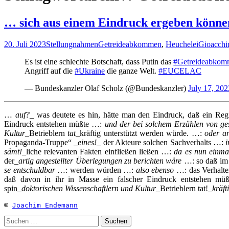
… sich aus einem Eindruck ergeben könn
20. Juli 2023
Stellungnahmen
Getreideabkommen
,
Heuchelei
Gioacch
Es ist eine schlechte Botschaft, dass Putin das
#Getreideabko
Angriff auf die
#Ukraine
die ganze Welt.
#EUCELAC
— Bundeskanzler Olaf Scholz (@Bundeskanzler)
July 17, 202
…
auf?
_ was deutete es hin, hätte man den Eindruck, daß ein Re
Eindruck entstehen müßte …:
und der bei solchem Erzählen von ges
Kultur
_Betrieblern
tat
_kräftig unterstützt werden würde. …:
oder an
Propaganda-Truppe“ _
eines!
_ der Akteure solchen Sachverhalts …:
i
sämt!
_liche relevanten Fakten einfließen ließen …:
da es nun einmal
der_
artig angestellter Überlegungen zu berichten wäre
…: so daß im 
se entschuldbar
…: werden würden …:
also ebenso
…: das Verhalte
daß davon in ihr in Masse ein falscher Eindruck entstehen m
spin_
doktorischen Wissenschaftlern und
Kultur
_Betrieblern tat!_
kräft
© 
Joachim Endemann
Suchen
nach: