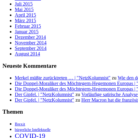
Juli 2015
Mai 2015
April 2015
März 2015
Februar 2015
Januar 2015
Dezember 2014
November 2014
September 2014
August 2014
Neueste Kommentare
Merkel müßte zurücktreten … | "NetzKolumnist"
zu
Wie den d
Die Doppel-Moraliker des Möchtegern-Hegemonen Europas | 
Die Doppel-Moraliker des Möchtegern-Hegemonen Europas | 
Der Gipfel. | "NetzKolumnist"
zu
Vorläufige satirische Anal
Der Gipfel. | "NetzKolumnist"
zu
Herr Macron hat die französ
Themen
Brexit
bürgerliche Intellektuelle
COVID-19