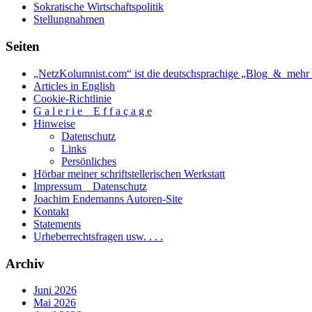
Sokratische Wirtschaftspolitik
Stellungnahmen
Seiten
„NetzKolumnist.com“ ist die deutschsprachige „Blog_&_mehr_
Articles in English
Cookie-Richtlinie
G a l e r i e _ E f f a ç a g e
Hinweise
Datenschutz
Links
Persönliches
Hörbar meiner schriftstellerischen Werkstatt
Impressum _ Datenschutz
Joachim Endemanns Autoren-Site
Kontakt
Statements
Urheberrechtsfragen usw. . . .
Archiv
Juni 2026
Mai 2026