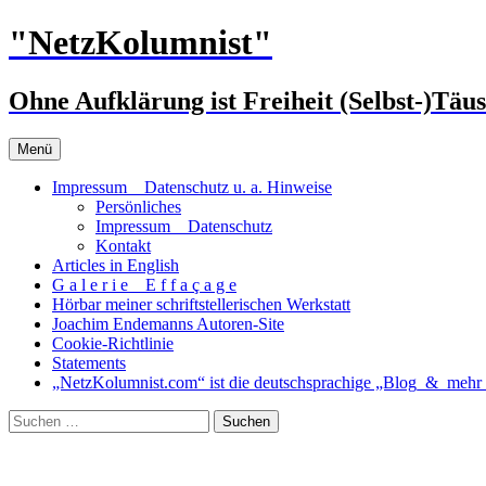
Zum
"NetzKolumnist"
Inhalt
springen
Ohne Aufklärung ist Freiheit (Selbst-)Täu
Menü
Impressum _ Datenschutz u. a. Hinweise
Persönliches
Impressum _ Datenschutz
Kontakt
Articles in English
G a l e r i e _ E f f a ç a g e
Hörbar meiner schriftstellerischen Werkstatt
Joachim Endemanns Autoren-Site
Cookie-Richtlinie
Statements
„NetzKolumnist.com“ ist die deutschsprachige „Blog_&_mehr_
Suchen
nach:
00:00