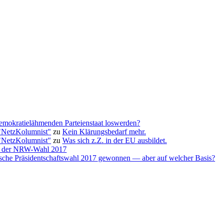
emokratielähmenden Parteienstaat loswerden?
"NetzKolumnist"
zu
Kein Klärungsbedarf mehr.
"NetzKolumnist"
zu
Was sich z.Z. in der EU ausbildet.
yse der NRW-Wahl 2017
ische Präsidentschaftswahl 2017 gewonnen — aber auf welcher Basis?