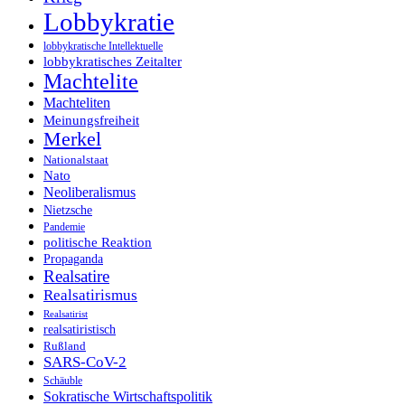
Lobbykratie
lobbykratische Intellektuelle
lobbykratisches Zeitalter
Machtelite
Machteliten
Meinungsfreiheit
Merkel
Nationalstaat
Nato
Neoliberalismus
Nietzsche
Pandemie
politische Reaktion
Propaganda
Realsatire
Realsatirismus
Realsatirist
realsatiristisch
Rußland
SARS-CoV-2
Schäuble
Sokratische Wirtschaftspolitik