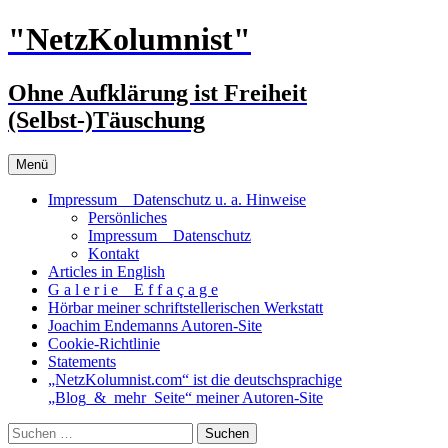
Zum
"NetzKolumnist"
Inhalt
springen
Ohne Aufklärung ist Freiheit
(Selbst-)Täuschung
Menü
Impressum _ Datenschutz u. a. Hinweise
Persönliches
Impressum _ Datenschutz
Kontakt
Articles in English
G a l e r i e _ E f f a ç a g e
Hörbar meiner schriftstellerischen Werkstatt
Joachim Endemanns Autoren-Site
Cookie-Richtlinie
Statements
„NetzKolumnist.com“ ist die deutschsprachige
„Blog_&_mehr_Seite“ meiner Autoren-Site
Suchen