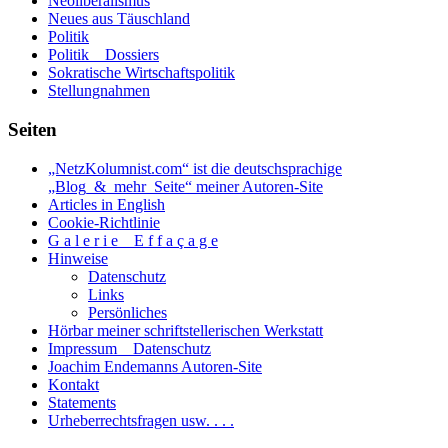
Neoliberalismus
Neues aus Täuschland
Politik
Politik _ Dossiers
Sokratische Wirtschaftspolitik
Stellungnahmen
Seiten
„NetzKolumnist.com“ ist die deutschsprachige
„Blog_&_mehr_Seite“ meiner Autoren-Site
Articles in English
Cookie-Richtlinie
G a l e r i e _ E f f a ç a g e
Hinweise
Datenschutz
Links
Persönliches
Hörbar meiner schriftstellerischen Werkstatt
Impressum _ Datenschutz
Joachim Endemanns Autoren-Site
Kontakt
Statements
Urheberrechtsfragen usw. . . .