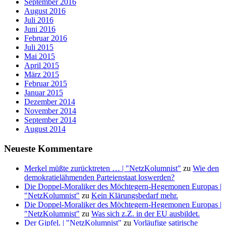
September 2016
August 2016
Juli 2016
Juni 2016
Februar 2016
Juli 2015
Mai 2015
April 2015
März 2015
Februar 2015
Januar 2015
Dezember 2014
November 2014
September 2014
August 2014
Neueste Kommentare
Merkel müßte zurücktreten … | "NetzKolumnist"
zu
Wie den
demokratielähmenden Parteienstaat loswerden?
Die Doppel-Moraliker des Möchtegern-Hegemonen Europas |
"NetzKolumnist"
zu
Kein Klärungsbedarf mehr.
Die Doppel-Moraliker des Möchtegern-Hegemonen Europas |
"NetzKolumnist"
zu
Was sich z.Z. in der EU ausbildet.
Der Gipfel. | "NetzKolumnist"
zu
Vorläufige satirische