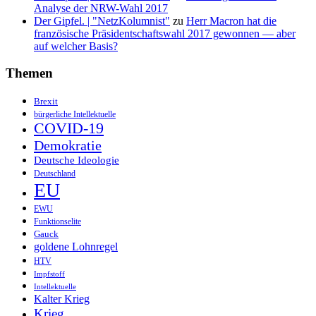
Analyse der NRW-Wahl 2017
Der Gipfel. | "NetzKolumnist"
zu
Herr Macron hat die
französische Präsidentschaftswahl 2017 gewonnen — aber
auf welcher Basis?
Themen
Brexit
bürgerliche Intellektuelle
COVID-19
Demokratie
Deutsche Ideologie
Deutschland
EU
EWU
Funktionselite
Gauck
goldene Lohnregel
HTV
Impfstoff
Intellektuelle
Kalter Krieg
Krieg