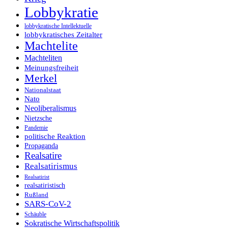
Lobbykratie
lobbykratische Intellektuelle
lobbykratisches Zeitalter
Machtelite
Machteliten
Meinungsfreiheit
Merkel
Nationalstaat
Nato
Neoliberalismus
Nietzsche
Pandemie
politische Reaktion
Propaganda
Realsatire
Realsatirismus
Realsatirist
realsatiristisch
Rußland
SARS-CoV-2
Schäuble
Sokratische Wirtschaftspolitik