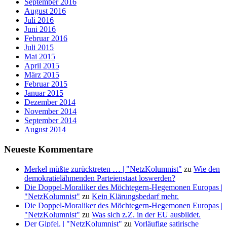
September 2016
August 2016
Juli 2016
Juni 2016
Februar 2016
Juli 2015
Mai 2015
April 2015
März 2015
Februar 2015
Januar 2015
Dezember 2014
November 2014
September 2014
August 2014
Neueste Kommentare
Merkel müßte zurücktreten … | "NetzKolumnist"
zu
Wie den
demokratielähmenden Parteienstaat loswerden?
Die Doppel-Moraliker des Möchtegern-Hegemonen Europas |
"NetzKolumnist"
zu
Kein Klärungsbedarf mehr.
Die Doppel-Moraliker des Möchtegern-Hegemonen Europas |
"NetzKolumnist"
zu
Was sich z.Z. in der EU ausbildet.
Der Gipfel. | "NetzKolumnist"
zu
Vorläufige satirische