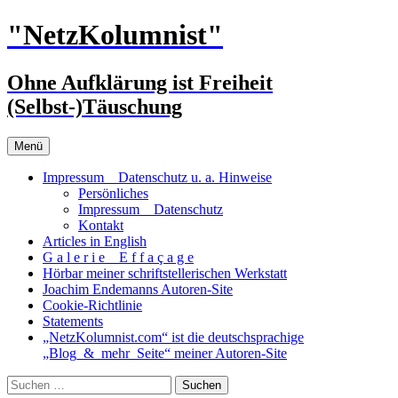
Zum
"NetzKolumnist"
Inhalt
springen
Ohne Aufklärung ist Freiheit
(Selbst-)Täuschung
Menü
Impressum _ Datenschutz u. a. Hinweise
Persönliches
Impressum _ Datenschutz
Kontakt
Articles in English
G a l e r i e _ E f f a ç a g e
Hörbar meiner schriftstellerischen Werkstatt
Joachim Endemanns Autoren-Site
Cookie-Richtlinie
Statements
„NetzKolumnist.com“ ist die deutschsprachige
„Blog_&_mehr_Seite“ meiner Autoren-Site
Suchen