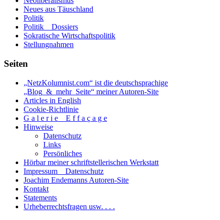
Neoliberalismus
Neues aus Täuschland
Politik
Politik _ Dossiers
Sokratische Wirtschaftspolitik
Stellungnahmen
Seiten
„NetzKolumnist.com“ ist die deutschsprachige
„Blog_&_mehr_Seite“ meiner Autoren-Site
Articles in English
Cookie-Richtlinie
G a l e r i e _ E f f a ç a g e
Hinweise
Datenschutz
Links
Persönliches
Hörbar meiner schriftstellerischen Werkstatt
Impressum _ Datenschutz
Joachim Endemanns Autoren-Site
Kontakt
Statements
Urheberrechtsfragen usw. . . .