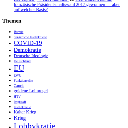
französische Präsidentschaftswahl 2017 gewonnen — aber
auf welcher Basis?
Themen
Brexit
bürgerliche Intellektuelle
COVID-19
Demokratie
Deutsche Ideologie
Deutschland
EU
EWU
Funktionselite
Gauck
goldene Lohnregel
HTV
Impfstoff
Intellektuelle
Kalter Krieg
Krieg
Lobbykratie