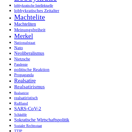
lobbykratische Intellektuelle
lobbykratisches Zeitalter
Machtelite
Machteliten
Meinungsfreiheit
Merkel
Nationalstaat
Nato
Neoliberalismus
Nietzsche
Pandemie
politische Reaktion
Propaganda
Realsatire
Realsatirismus
Realsatirist
realsatiristisch
Rußland
SARS-CoV-2
Schäuble
Sokratische Wirtschaftspolitik
Sozialer Rechtsstaat
TTIP