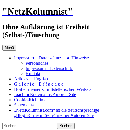
Zum
"NetzKolumnist"
Inhalt
springen
Ohne Aufklärung ist Freiheit
(Selbst-)Täuschung
Menü
Impressum _ Datenschutz u. a. Hinweise
Persönliches
Impressum _ Datenschutz
Kontakt
Articles in English
G a l e r i e _ E f f a ç a g e
Hörbar meiner schriftstellerischen Werkstatt
Joachim Endemanns Autoren-Site
Cookie-Richtlinie
Statements
„NetzKolumnist.com“ ist die deutschsprachige
„Blog_&_mehr_Seite“ meiner Autoren-Site
Suchen