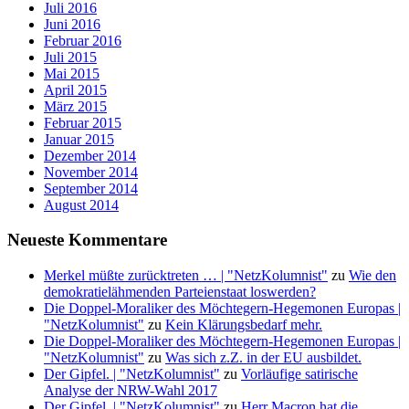
Juli 2016
Juni 2016
Februar 2016
Juli 2015
Mai 2015
April 2015
März 2015
Februar 2015
Januar 2015
Dezember 2014
November 2014
September 2014
August 2014
Neueste Kommentare
Merkel müßte zurücktreten … | "NetzKolumnist"
zu
Wie den
demokratielähmenden Parteienstaat loswerden?
Die Doppel-Moraliker des Möchtegern-Hegemonen Europas |
"NetzKolumnist"
zu
Kein Klärungsbedarf mehr.
Die Doppel-Moraliker des Möchtegern-Hegemonen Europas |
"NetzKolumnist"
zu
Was sich z.Z. in der EU ausbildet.
Der Gipfel. | "NetzKolumnist"
zu
Vorläufige satirische
Analyse der NRW-Wahl 2017
Der Gipfel. | "NetzKolumnist"
zu
Herr Macron hat die