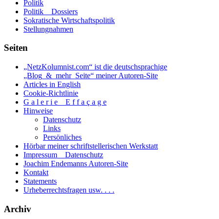
Politik
Politik _ Dossiers
Sokratische Wirtschaftspolitik
Stellungnahmen
Seiten
„NetzKolumnist.com“ ist die deutschsprachige
„Blog_&_mehr_Seite“ meiner Autoren-Site
Articles in English
Cookie-Richtlinie
G a l e r i e _ E f f a ç a g e
Hinweise
Datenschutz
Links
Persönliches
Hörbar meiner schriftstellerischen Werkstatt
Impressum _ Datenschutz
Joachim Endemanns Autoren-Site
Kontakt
Statements
Urheberrechtsfragen usw. . . .
Archiv