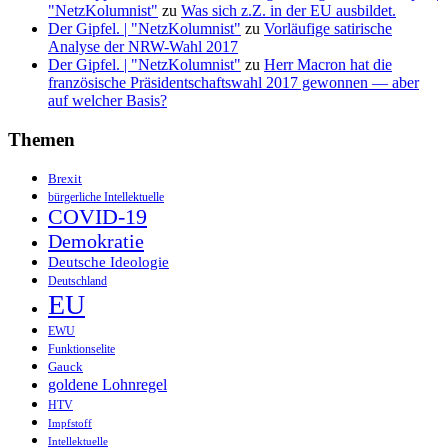
"NetzKolumnist"
zu
Was sich z.Z. in der EU ausbildet.
Der Gipfel. | "NetzKolumnist"
zu
Vorläufige satirische
Analyse der NRW-Wahl 2017
Der Gipfel. | "NetzKolumnist"
zu
Herr Macron hat die
französische Präsidentschaftswahl 2017 gewonnen — aber
auf welcher Basis?
Themen
Brexit
bürgerliche Intellektuelle
COVID-19
Demokratie
Deutsche Ideologie
Deutschland
EU
EWU
Funktionselite
Gauck
goldene Lohnregel
HTV
Impfstoff
Intellektuelle