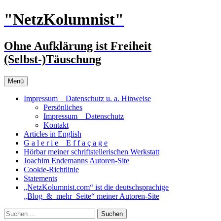
Zum
"NetzKolumnist"
Inhalt
springen
Ohne Aufklärung ist Freiheit
(Selbst-)Täuschung
Menü
Impressum _ Datenschutz u. a. Hinweise
Persönliches
Impressum _ Datenschutz
Kontakt
Articles in English
G a l e r i e _ E f f a ç a g e
Hörbar meiner schriftstellerischen Werkstatt
Joachim Endemanns Autoren-Site
Cookie-Richtlinie
Statements
„NetzKolumnist.com“ ist die deutschsprachige
„Blog_&_mehr_Seite“ meiner Autoren-Site
Suchen