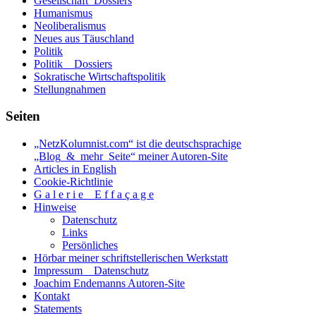
Gesellschaft_Dossiers
Humanismus
Neoliberalismus
Neues aus Täuschland
Politik
Politik _ Dossiers
Sokratische Wirtschaftspolitik
Stellungnahmen
Seiten
„NetzKolumnist.com“ ist die deutschsprachige
„Blog_&_mehr_Seite“ meiner Autoren-Site
Articles in English
Cookie-Richtlinie
G a l e r i e _ E f f a ç a g e
Hinweise
Datenschutz
Links
Persönliches
Hörbar meiner schriftstellerischen Werkstatt
Impressum _ Datenschutz
Joachim Endemanns Autoren-Site
Kontakt
Statements