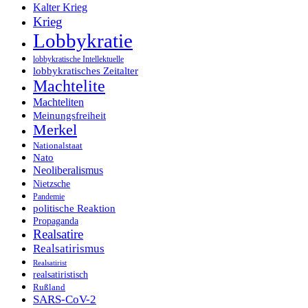
Kalter Krieg
Krieg
Lobbykratie
lobbykratische Intellektuelle
lobbykratisches Zeitalter
Machtelite
Machteliten
Meinungsfreiheit
Merkel
Nationalstaat
Nato
Neoliberalismus
Nietzsche
Pandemie
politische Reaktion
Propaganda
Realsatire
Realsatirismus
Realsatirist
realsatiristisch
Rußland
SARS-CoV-2